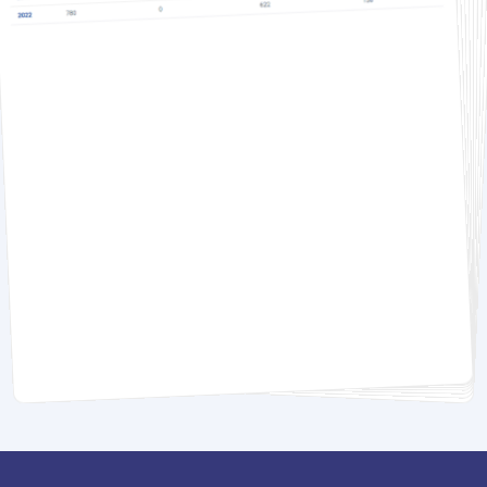
Como você pode utilizar
os Dashboards para
melhorar suas análises?
Personalize seu painel de relatórios com as
métricas que fazem mais sentido para
seus processos.
Saiba quais canais estão atraindo mais
candidatos e foque onde seu resultado é