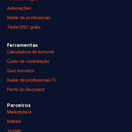
Quiz inovador
Radar de profissionais TI
Perfis do Recrutest
Parceiros
Marketplace
Indeed
Jooble
Engenha
Careerjet
Contato
Uberlândia
MG · Brasil
+55 (34) 3199-2206
contato@recrutei.com.br