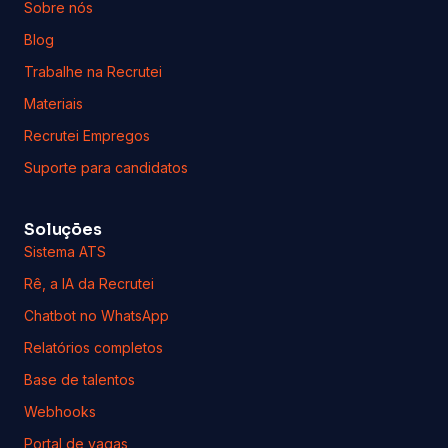
Sistema ATS
Rê, a IA da Recrutei
Chatbot no WhatsApp
Relatórios completos
Base de talentos
Webhooks
Portal de vagas
Automações
Radar de profissionais
Teste DISC grátis
Ferramentas
Calculadora de turnover
Custo de contratação