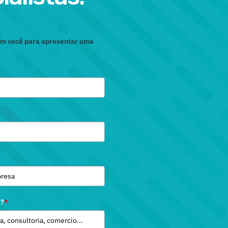
com você para apresentar uma
a?
*