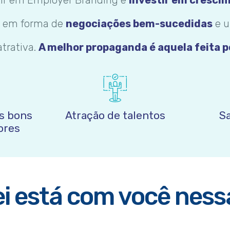
o em forma de
negociações bem-sucedidas
e u
atrativa.
A melhor propaganda é aquela feita p
s bons
Atração de talentos
S
ores
i está com você ness