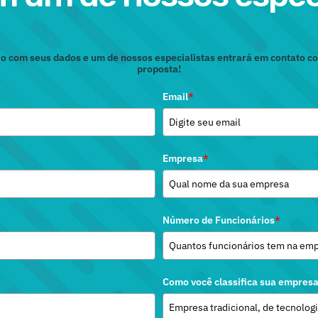
o com seus dados e um de nossos especialistas entrará em contato 
proposta!
Email
*
Empresa
*
Número de Funcionários
*
Como você classifica sua empres