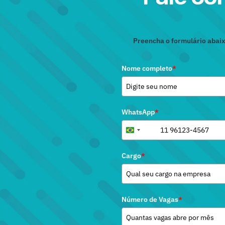
Preencha o formulário abaix
Nome completo
*
WhatsApp
*
+55
Brazil
+55
Cargo
*
Número de Vagas
*