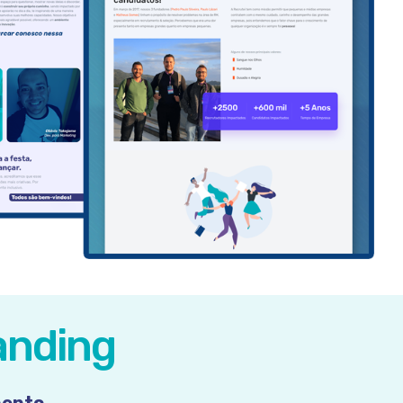
anding
mento.