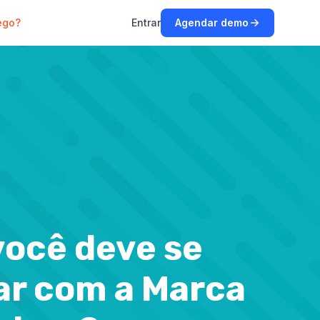
ego?
Entrar
Agendar demo
você deve se
r com a Marca