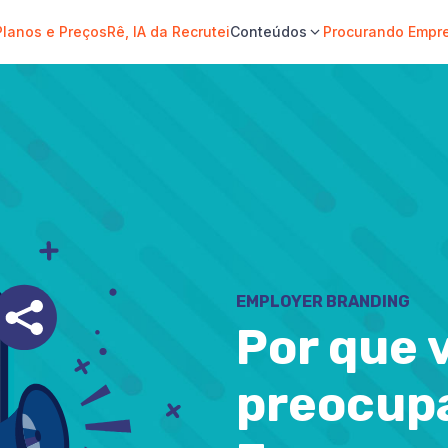
Planos e Preços
Rê, IA da Recrutei
Conteúdos
Procurando Empr
EMPLOYER BRANDING
Por que 
preocupa