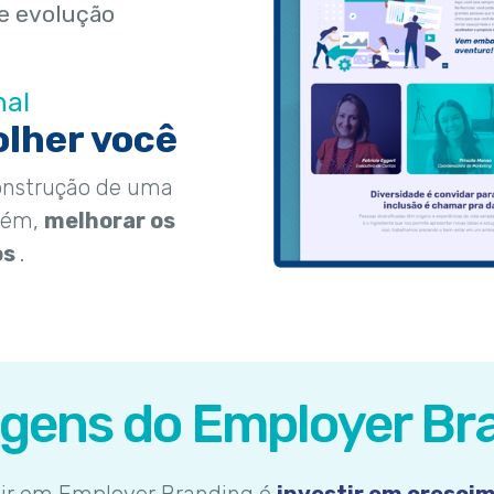
e evolução
nal
olher você
onstrução de uma
bém,
melhorar os
os
.
gens do Employer Br
tir em Employer Branding é
investir em cresci