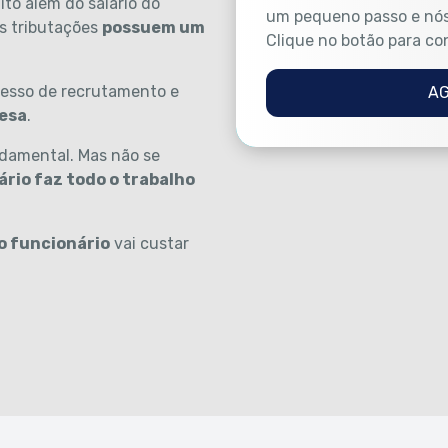
to além do salário do
um pequeno passo e nós
s tributações
possuem um
Clique no botão para co
cesso de recrutamento e
A
resa
.
ndamental. Mas não se
rio faz todo o trabalho
o funcionário
vai custar