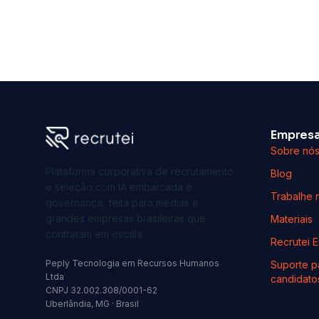
Empres
Sobre nó
Plataforma corporativa de recrutamento
Blog
e seleção com IA embarcada e
Trabalhe 
governança, feita para médias e
grandes empresas brasileiras que
Materiais
contratam em escala.
Recrutei 
Peply Tecnologia em Recursos Humanos
Suporte p
Ltda
candidato
CNPJ 32.002.308/0001-62
Uberlândia, MG · Brasil