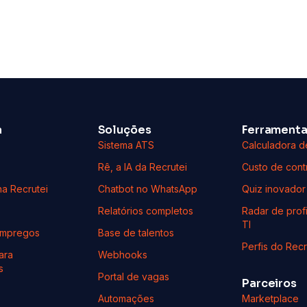
a
Soluções
Ferrament
s
Sistema ATS
Calculadora d
Rê, a IA da Recrutei
Custo de cont
na Recrutei
Chatbot no WhatsApp
Quiz inovador
Relatórios completos
Radar de profi
TI
Empregos
Base de talentos
Perfis do Recr
ara
Webhooks
s
Portal de vagas
Parceiros
Automações
Marketplace