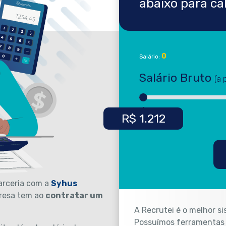
abaixo para cal
0
Salário:
Salário Bruto
(a 
rceria com a
Syhus
presa tem ao
contratar um
A Recrutei é o melhor s
Possuímos ferramentas d