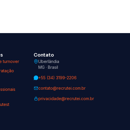
as
Contato
e turnover
Uberlândia
MG · Brasil
ratação
+55 (34) 3199-2206
contato@recrutei.com.br
ssionais
privacidade@recrutei.com.br
utest