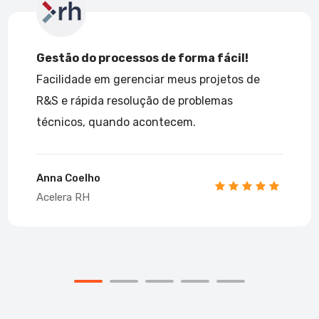
o processos de forma fácil!
A Recrut
de em gerenciar meus projetos de
processo
pida resolução de problemas
candidat
, quando acontecem.
que sent
processo 
lho
H
Nutriam