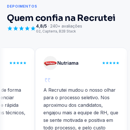
DEPOIMENTOS
Quem confia na Recrutei
4,8/5
· 240+ avaliações
G2, Capterra, B2B Stack
Nutriama
forma
A Recrutei mudou o nosso olhar
I
ar
para o processo seletivo. Nos
t
pida
aproximou dos candidatos,
o
cnicos,
engajou mais a equipe de RH, que
d
se sente motivada e positiva em
todo processo, e pelo custo