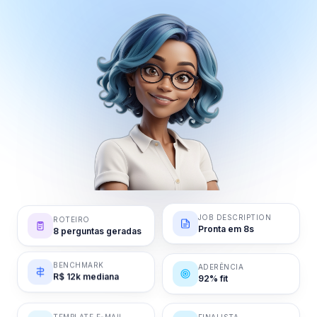
ROTEIRO
JOB DESCRIPTION
8 perguntas geradas
Pronta em 8s
BENCHMARK
ADERÊNCIA
R$ 12k mediana
92% fit
FINALISTA
TEMPLATE E-MAIL