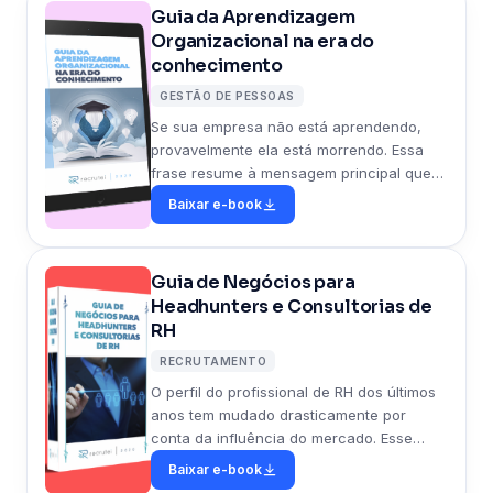
Guia da Aprendizagem
Organizacional na era do
conhecimento
GESTÃO DE PESSOAS
Se sua empresa não está aprendendo,
provavelmente ela está morrendo. Essa
frase resume à mensagem principal que
queremos transmitir nesse material.
Baixar e-book
Guia de Negócios para
Headhunters e Consultorias de
RH
RECRUTAMENTO
O perfil do profissional de RH dos últimos
anos tem mudado drasticamente por
conta da influência do mercado. Esse
material destaca os principais pontos de
Baixar e-book
negócios que HeadHunters devem se