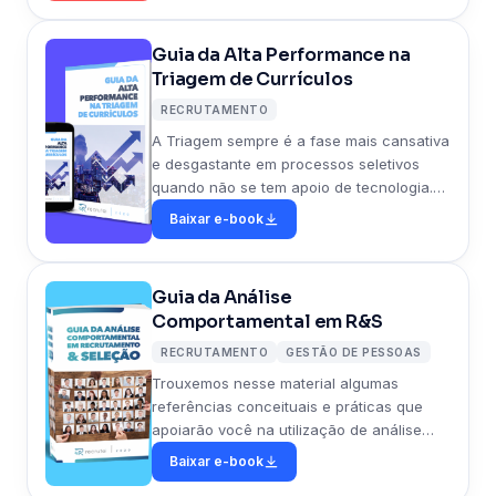
atentar nos próximos anos.
Guia da Alta Performance na
Triagem de Currículos
RECRUTAMENTO
A Triagem sempre é a fase mais cansativa
e desgastante em processos seletivos
quando não se tem apoio de tecnologia.
Diante disso, separamos algumas dicas
Baixar e-book
essenciais para otimizar o tempo de
recrutadores na triagem de currículos.
Guia da Análise
Comportamental em R&S
RECRUTAMENTO
GESTÃO DE PESSOAS
Trouxemos nesse material algumas
referências conceituais e práticas que
apoiarão você na utilização de análise
comportamental como instrumento de
Baixar e-book
apoio à tomada de decisão.