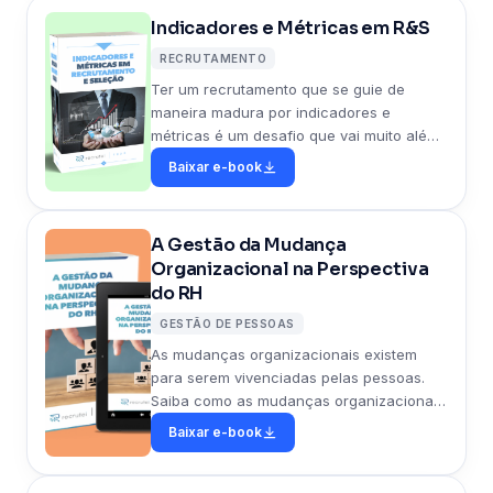
Indicadores e Métricas em R&S
RECRUTAMENTO
Ter um recrutamento que se guie de
maneira madura por indicadores e
métricas é um desafio que vai muito além
do emprego de tecnologia, é um desafio
Baixar e-book
de processos e pessoas.
A Gestão da Mudança
Organizacional na Perspectiva
do RH
GESTÃO DE PESSOAS
As mudanças organizacionais existem
para serem vivenciadas pelas pessoas.
Saiba como as mudanças organizacionais
afetam diretamente os colaboradores.
Baixar e-book