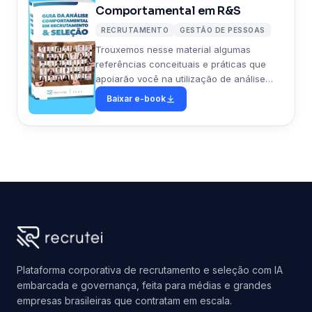
Comportamental em R&S
RECRUTAMENTO
GESTÃO DE PESSOAS
Trouxemos nesse material algumas
referências conceituais e práticas que
apoiarão você na utilização de análise
comportamental como instrumento de
Baixar e-book
apoio à tomada de decisão.
Plataforma corporativa de recrutamento e seleção com IA
embarcada e governança, feita para médias e grandes
empresas brasileiras que contratam em escala.