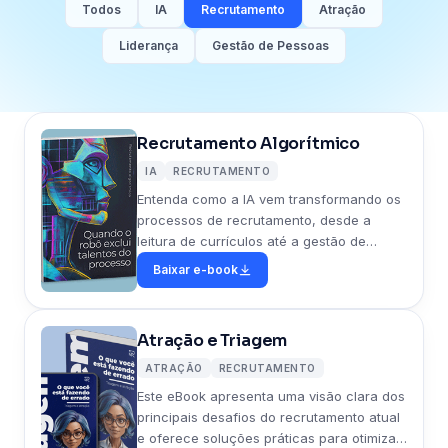
Todos
IA
Recrutamento
Atração
Liderança
Gestão de Pessoas
Recrutamento Algorítmico
IA
RECRUTAMENTO
Entenda como a IA vem transformando os
processos de recrutamento, desde a
leitura de currículos até a gestão de
entrevistas, e os cuidados necessários
Baixar e-book
para não perder o talento humano.
Atração e Triagem
ATRAÇÃO
RECRUTAMENTO
Este eBook apresenta uma visão clara dos
principais desafios do recrutamento atual
e oferece soluções práticas para otimizar