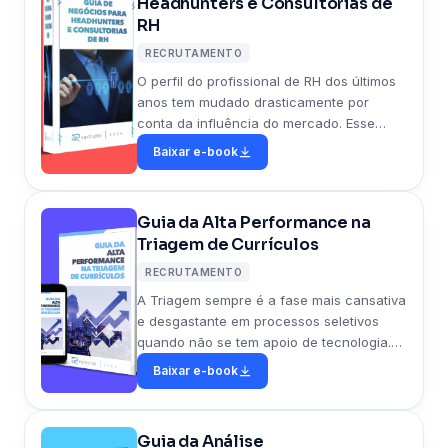
Headhunters e Consultorias de
RH
RECRUTAMENTO
O perfil do profissional de RH dos últimos
anos tem mudado drasticamente por
conta da influência do mercado. Esse
material destaca os principais pontos de
Baixar e-book
negócios que HeadHunters devem se
atentar nos próximos anos.
Guia da Alta Performance na
Triagem de Currículos
RECRUTAMENTO
A Triagem sempre é a fase mais cansativa
e desgastante em processos seletivos
quando não se tem apoio de tecnologia.
Diante disso, separamos algumas dicas
Baixar e-book
essenciais para otimizar o tempo de
recrutadores na triagem de currículos.
Guia da Análise