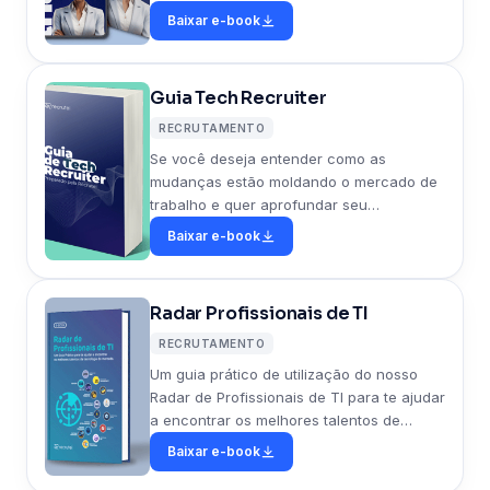
cada etapa do processo, incluindo acesso
Baixar e-book
exclusivo ao Plano ULTRA da Recrutei.
Guia Tech Recruiter
RECRUTAMENTO
Se você deseja entender como as
mudanças estão moldando o mercado de
trabalho e quer aprofundar seu
conhecimento sobre o papel crucial do
Baixar e-book
Tech Recruiter, confira nosso ebook
completo!
Radar Profissionais de TI
RECRUTAMENTO
Um guia prático de utilização do nosso
Radar de Profissionais de TI para te ajudar
a encontrar os melhores talentos de
tecnologia do mercado.
Baixar e-book