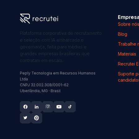
Empres
Sobre nó
Plataforma corporativa de recrutamento
Blog
e seleção com IA embarcada e
Trabalhe 
governança, feita para médias e
grandes empresas brasileiras que
Materiais
contratam em escala.
Recrutei 
Peply Tecnologia em Recursos Humanos
Suporte p
Ltda
candidato
CNPJ 32.002.308/0001-62
Uberlândia, MG · Brasil