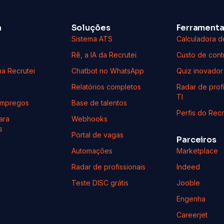
a
Soluções
Ferrament
s
Sistema ATS
Calculadora d
Rê, a IA da Recrutei
Custo de cont
na Recrutei
Chatbot no WhatsApp
Quiz inovador
Relatórios completos
Radar de profi
TI
Empregos
Base de talentos
Perfis do Recr
ara
Webhooks
s
Portal de vagas
Parceiros
Automações
Marketplace
Radar de profissionais
Indeed
Teste DISC grátis
Jooble
Engenha
Careerjet