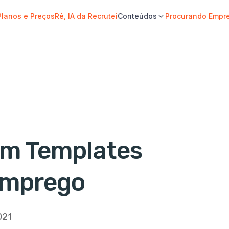
Planos e Preços
Rê, IA da Recrutei
Conteúdos
Procurando Empr
om Templates
Emprego
021