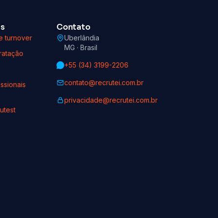
as
Contato
e turnover
Uberlândia
MG · Brasil
ratação
+55 (34) 3199-2206
contato@recrutei.com.br
ssionais
privacidade@recrutei.com.br
utest