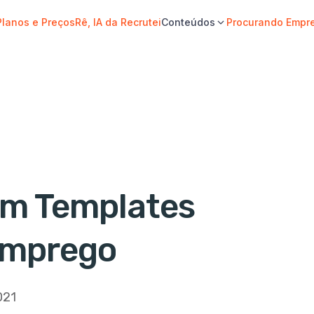
Planos e Preços
Rê, IA da Recrutei
Conteúdos
Procurando Empr
om Templates
Emprego
021