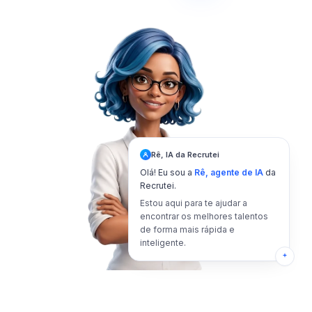
Rê, IA da Recrutei
O
l
á
!
E
u
s
o
u
a
R
ê
,
a
g
e
n
t
e
d
e
I
A
d
a
R
e
c
r
u
t
e
i
.
E
s
t
o
u
a
q
u
i
p
a
r
a
t
e
a
j
u
d
a
r
a
e
n
c
o
n
t
r
a
r
o
s
m
e
l
h
o
r
e
s
t
a
l
e
n
t
o
s
d
e
f
o
r
m
a
m
a
i
s
r
á
p
i
d
a
e
i
n
t
e
l
i
g
e
n
t
e
.